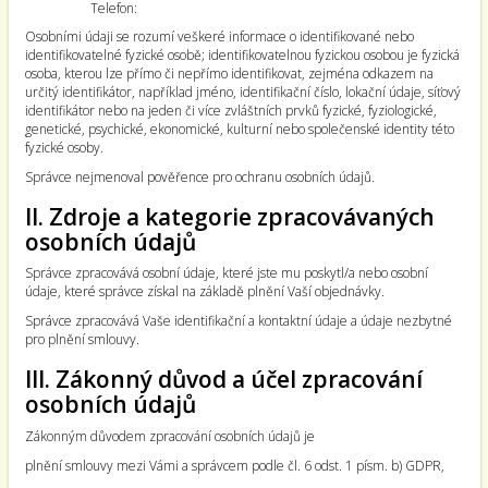
Telefon:
Osobními údaji se rozumí veškeré informace o identifikované nebo
identifikovatelné fyzické osobě; identifikovatelnou fyzickou osobou je fyzická
osoba, kterou lze přímo či nepřímo identifikovat, zejména odkazem na
určitý identifikátor, například jméno, identifikační číslo, lokační údaje, síťový
identifikátor nebo na jeden či více zvláštních prvků fyzické, fyziologické,
genetické, psychické, ekonomické, kulturní nebo společenské identity této
fyzické osoby.
Správce nejmenoval pověřence pro ochranu osobních údajů.
II. Zdroje a kategorie zpracovávaných
osobních údajů
Správce zpracovává osobní údaje, které jste mu poskytl/a nebo osobní
údaje, které správce získal na základě plnění Vaší objednávky.
Správce zpracovává Vaše identifikační a kontaktní údaje a údaje nezbytné
pro plnění smlouvy.
III. Zákonný důvod a účel zpracování
osobních údajů
Zákonným důvodem zpracování osobních údajů je
plnění smlouvy mezi Vámi a správcem podle čl. 6 odst. 1 písm. b) GDPR,