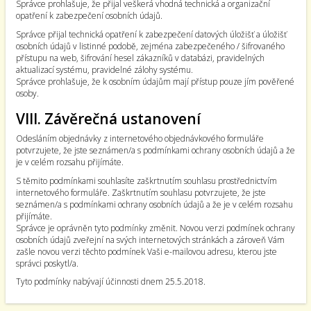
Správce prohlašuje, že přijal veškerá vhodná technická a organizační
opatření k zabezpečení osobních údajů.
Správce přijal technická opatření k zabezpečení datových úložišť a úložišť
osobních údajů v listinné podobě, zejména zabezpečeného / šifrovaného
přístupu na web, šifrování hesel zákazníků v databázi, pravidelných
aktualizací systému, pravidelné zálohy systému.
Správce prohlašuje, že k osobním údajům mají přístup pouze jím pověřené
osoby.
VIII. Závěrečná ustanovení
Odesláním objednávky z internetového objednávkového formuláře
potvrzujete, že jste seznámen/a s podmínkami ochrany osobních údajů a že
je v celém rozsahu přijímáte.
S těmito podmínkami souhlasíte zaškrtnutím souhlasu prostřednictvím
internetového formuláře. Zaškrtnutím souhlasu potvrzujete, že jste
seznámen/a s podmínkami ochrany osobních údajů a že je v celém rozsahu
přijímáte.
Správce je oprávněn tyto podmínky změnit. Novou verzi podmínek ochrany
osobních údajů zveřejní na svých internetových stránkách a zároveň Vám
zašle novou verzi těchto podmínek Vaši e-mailovou adresu, kterou jste
správci poskytl/a.
Tyto podmínky nabývají účinnosti dnem 25.5.2018.