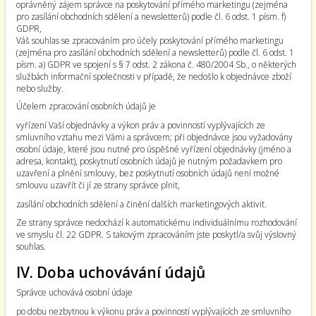
oprávněný zájem správce na poskytování přímého marketingu (zejména
pro zasílání obchodních sdělení a newsletterů) podle čl. 6 odst. 1 písm. f)
GDPR,
Váš souhlas se zpracováním pro účely poskytování přímého marketingu
(zejména pro zasílání obchodních sdělení a newsletterů) podle čl. 6 odst. 1
písm. a) GDPR ve spojení s § 7 odst. 2 zákona č. 480/2004 Sb., o některých
službách informační společnosti v případě, že nedošlo k objednávce zboží
nebo služby.
Účelem zpracování osobních údajů je
vyřízení Vaší objednávky a výkon práv a povinností vyplývajících ze
smluvního vztahu mezi Vámi a správcem; při objednávce jsou vyžadovány
osobní údaje, které jsou nutné pro úspěšné vyřízení objednávky (jméno a
adresa, kontakt), poskytnutí osobních údajů je nutným požadavkem pro
uzavření a plnění smlouvy, bez poskytnutí osobních údajů není možné
smlouvu uzavřít či jí ze strany správce plnit,
zasílání obchodních sdělení a činění dalších marketingových aktivit.
Ze strany správce nedochází k automatickému individuálnímu rozhodování
ve smyslu čl. 22 GDPR. S takovým zpracováním jste poskytl/a svůj výslovný
souhlas.
IV. Doba uchovávání údajů
Správce uchovává osobní údaje
po dobu nezbytnou k výkonu práv a povinností vyplývajících ze smluvního