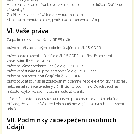
Heureka - zaznamenává konverze nákupu a email pro službu "Ověřeno
zákazníky"
Zboží.cz - zaznamenává konverze nákupu a email
Sklik - zaznamenává cookie, použití webu, konverze nákupu
VI. Vaše práva
Za podmínek stanovených v GDPR máte
právo na přístup ke svým osobním údajům dle čl. 15 GDPR,
právo opravu osobních údajů dle čl. 16 GDPR, popřípadě omezení
zpracování dle čl. 18 GDPR.
právo na výmaz osobních údajů dle čl. 17 GDPR.
právo vznést námitku proti zpracování dle čl. 21 GDPR a
právo na přenositelnost údajů dle čl. 20 GDPR.
právo odvolat souhlas se zpracováním písemně nebo elektronicky na adresu
nebo email správce uvedený v čl. III těchto podmínek. Odvolat souhlas
můžete kdykoli ve svém vlastním účtu zákazníka.
Dále máte právo podat stížnost u Úřadu pro ochranu osobních údajů v
případě, že se domníváte, že bylo porušeno Vaší právo na ochranu osobních
údajů.
VII. Podmínky zabezpečení osobních
údajů