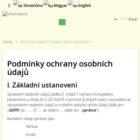
Slovenčina
Magyar
English
(üres)
Kosár
Toggle
navigation
Home
>
Ochrana osobních údajů a jejich zpracování
Podmínky ochrany osobních
údajů
I. Základní ustanovení
Správcem osobních údajů podle čl. 4 bod 7 nařízení Evropského
parlamentu a Rady (EU) 2016/679 o ochraně fyzických osob v souvislosti se
zpracováním osobních údajů a o volném pohybu těchto údajů (dále jen:
„
GDPR
”) je ……. IČ ……se sídlem….. (dále jen: „
správce
“).
Kontaktní údaje správce jsou
Adresa:
Email: