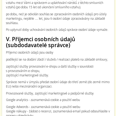
vztahu mezi Vámi a správcem a uplatňování nároků z těchto smluvních
vztahů (po dobu 15 let od ukončení smluvního vztahu).
po dobu, než je odvolán souhlas se zpracováním osobních údajů pro účely
marketingu, nejdéle …. let, jsou-li osobní údaje zpracovávány na základě
souhlasu.
Po uplynutí doby uchovávání osobních údajů správce osobní údaje vymaže.
V. Příjemci osobních údajů
(subdodavatelé správce)
Příjemci osobních údajů jsou osoby
podílející se na dodání zboží / služeb / realizaci plateb na základě smlouvy,
zajišťující služby provozování e-shopu a další služby v souvislosti
s provozováním e-shopu,
zajišťující marketingové služby.
Správce nemá v úmyslu předat osobní údaje do třetí země (do země mimo
EU) nebo mezinárodní organizaci.
Provozované služby, zajišťující marketingové a podpůrné služby
Google analytics - zaznamenává cookie a použití webu
Google Adwords - zaznamenává cookie a použití webu
Google nákupy - žádost o recenzi, zaznamenává email pokud odsouhlasíte v
procesu objednávky