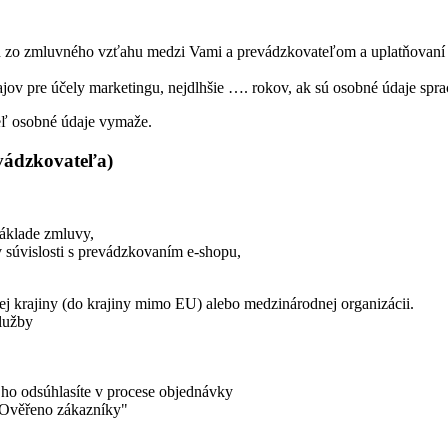
h zo zmluvného vzťahu medzi Vami a prevádzkovateľom a uplatňovaní
ov pre účely marketingu, nejdlhšie …. rokov, ak sú osobné údaje spra
eľ osobné údaje vymaže.
vádzkovateľa)
 základe zmluvy,
 súvislosti s prevádzkovaním e-shopu,
j krajiny (do krajiny mimo EU) alebo medzinárodnej organizácii.
lužby
ho odsúhlasíte v procese objednávky
"Ověřeno zákazníky"