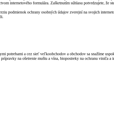
íctvom internetového formulára. Zaškrtnutím súhlasu potvrdzujete, že 
rziu podmienok ochrany osobných údajov zverejní na svojich internet
li.
kymi potrebami a cez sieť veľkoobchodov a obchodov sa snažíme uspok
prípravky na ošetrenie muštu a vína, biopostreky na ochranu viniča a i