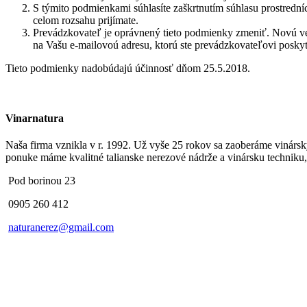
S týmito podmienkami súhlasíte zaškrtnutím súhlasu prostredn
celom rozsahu prijímate.
Prevádzkovateľ je oprávnený tieto podmienky zmeniť. Novú ve
na Vašu e-mailovoú adresu, ktorú ste prevádzkovateľovi poskyt
Tieto podmienky nadobúdajú účinnosť dňom 25.5.2018.
Vinarnatura
Naša firma vznikla v r. 1992. Už vyše 25 rokov sa zaoberáme vinárs
ponuke máme kvalitné talianske nerezové nádrže a vinársku techniku, 
Pod borinou 23
0905 260 412
naturanerez@gmail.com