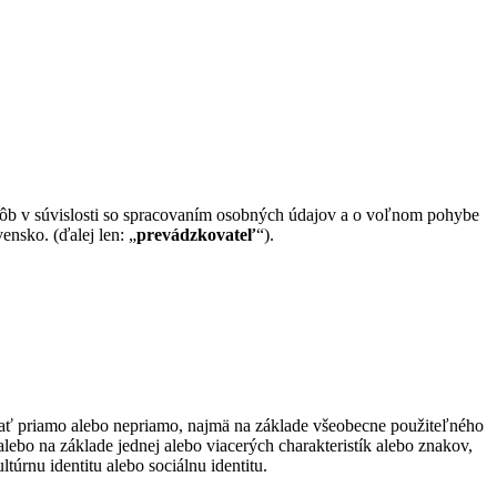
ôb v súvislosti so spracovaním osobných údajov a o voľnom pohybe
ensko. (ďalej len: „
prevádzkovateľ
“).
ovať priamo alebo nepriamo, najmä na základe všeobecne použiteľného
, alebo na základe jednej alebo viacerých charakteristík alebo znakov,
ltúrnu identitu alebo sociálnu identitu.