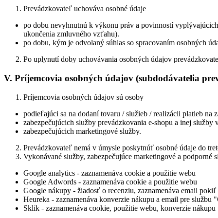
Prevádzkovateľ uchováva osobné údaje
po dobu nevyhnutnú k výkonu práv a povinností vyplývajúcic
ukončenia zmluvného vzťahu).
po dobu, kým je odvolaný súhlas so spracovaním osobných údaj
Po uplynutí doby uchovávania osobných údajov prevádzkovat
V. Príjemcovia osobných údajov (subdodávatelia pre
Príjemcovia osobných údajov sú osoby
podieľajúci sa na dodaní tovaru / služieb / realizácii platieb na
zabezpečujúcich služby prevádzkovania e-shopu a inej služby v
zabezpečujúcich marketingové služby.
Prevádzkovateľ nemá v úmysle poskytnúť osobné údaje do trete
Vykonávané služby, zabezpečujúce marketingové a podporné s
Google analytics - zaznamenáva cookie a použitie webu
Google Adwords - zaznamenáva cookie a použitie webu
Google nákupy - žiadosť o recenziu, zaznamenáva email pokiľ 
Heureka - zaznamenáva konverzie nákupu a email pre službu 
Sklik - zaznamenáva cookie, použitie webu, konverzie nákupu