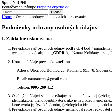
Spolu (s DPH)
Pokračovať v nákupe
Prejsť na objednávku
Hľadať
Home
>
Ochrana osobných údajov a ich spracovanie
Podmienky ochrany osobných údajov
I. Základné ustanovenia
Prevádzkovateľ osobných údajov podľa čl. 4 bod 7 nariadenia
týchto údajov (ďalej len: „
GDPR
”) je Natura Kolíňany s.r.o. 
Kontaktné údaje prevádzkovateľa sú
Adresa: Ulica pod Borinou 23, Kolíňany, 951 78, Slovensk
Email: naturanerez@gmail.com
Telefón:
0905 260 412
Osobnými údajmi sú údaje týkajúce sa identifikovanej fyzickej
identifikátora, iného identifikátora, ako je napríklad meno, prie
ktoré tvoria jej fyzickú identitu, fyziologickú identitu, genetick
Prevádzkovateľ osobných údajov nemenoval sprostredkovateľa