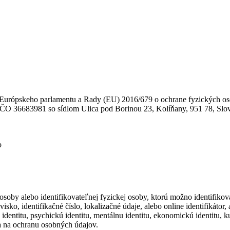
 Európskeho parlamentu a Rady (EU) 2016/679 o ochrane fyzických os
, IČO 36683981 so sídlom Ulica pod Borinou 23, Kolíňany, 951 78, Slov
o
 osoby alebo identifikovateľnej fyzickej osoby, ktorú možno identifik
zvisko, identifikačné číslo, lokalizačné údaje, alebo online identifikátor
ú identitu, psychickú identitu, mentálnu identitu, ekonomickú identitu, ku
 na ochranu osobných údajov.