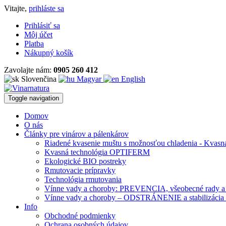
Vitajte,
prihláste sa
Prihlásiť sa
Môj účet
Platba
Nákupný košík
Zavolajte nám:
0905 260 412
Slovenčina
Magyar
English
Toggle navigation
Domov
O nás
Články pre vinárov a pálenkárov
Riadené kvasenie muštu s možnosťou chladenia
- Kvasn
Kvasná technológia OPTIFERM
Ekologické BIO postreky
Rmutovacie prípravky
Technológia rmutovania
Vínne vady a choroby: PREVENCIA, všeobecné rady a
Vínne vady a choroby – ODSTRÁNENIE a stabilizácia 
Info
Obchodné podmienky
Ochrana osobných údajov