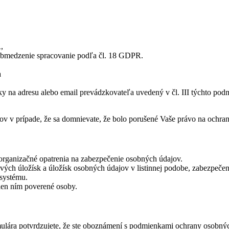
,
obmedzenie spracovanie podľa čl. 18 GDPR.
a
ky na adresu alebo email prevádzkovateľa uvedený v čl. III týchto p
v v prípade, že sa domnievate, že bolo porušené Vaše právo na ochra
 organizačné opatrenia na zabezpečenie osobných údajov.
vých úložísk a úložísk osobných údajov v listinnej podobe, zabezpečen
 systému.
len ním poverené osoby.
lára potvrdzujete, že ste oboznámení s podmienkami ochrany osobných 