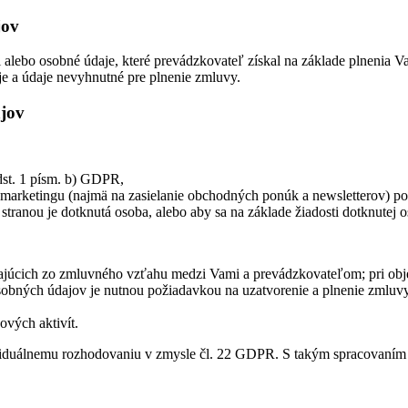
jov
 alebo osobné údaje, které prevádzkovateľ získal na základe plnenia V
je a údaje nevyhnutné pre plnenie zmluvy.
ajov
dst. 1 písm. b) GDPR,
arketingu (najmä na zasielanie obchodných ponúk a newsletterov) pod
stranou je dotknutá osoba, alebo aby sa na základe žiadosti dotknutej
ajúcich zo zmluvného vzťahu medzi Vami a prevádzkovateľom; pri obj
sobných údajov je nutnou požiadavkou na uzatvorenie a plnenie zmluv
vých aktivít.
iduálnemu rozhodovaniu v zmysle čl. 22 GDPR. S takým spracovaním js