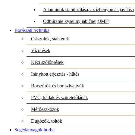
A tanninok stabilizálása, az ízbenyomás javítása
Odbúranie kyseliny jablčnej (JMF)
Borászati technika
Csiszolók, stalkerek
Vízprések
Kézi szőlőprések
Irányított erjesztés - hűtés
Borszűrők és bor szivattyúk
PVC, kádak és szüretelőládák
Mérőeszközök
Dugózók, töltők
Segédanyagok borba