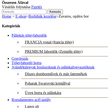
Összesen Áfával
Vásárlás folytatása
Fizetés
Keresés
Home
>
E-shop
>
Borhibák kezelése
>
Zavaros, opálos bor
Kategóriák
Pálinkás tölgyfahordók
FRANCIA vonal (francia tölgy)
PREMIUM fahordók (Zemplín tölgy)
Gravírozás
Tölgyfahordó borra
Ajándéktárgyak borászoknak és pálinkafogyasztóknak
Díszes domborművek és más fatermékek
Poharak Swarovski kristállyal
Üveg borra és pálinkára
Rozsdamentes acél tartály
Lapos alj