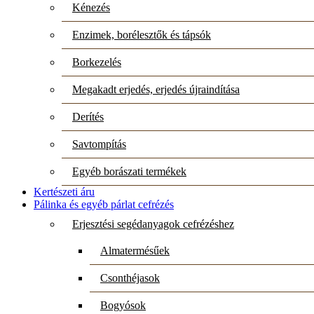
Kénezés
Enzimek, borélesztők és tápsók
Borkezelés
Megakadt erjedés, erjedés újraindítása
Derítés
Savtompítás
Egyéb borászati termékek
Kertészeti áru
Pálinka és egyéb párlat cefrézés
Erjesztési segédanyagok cefrézéshez
Almatermésűek
Csonthéjasok
Bogyósok