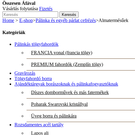
Összesen Áfával
Vásárlás folytatása
Fizetés
Keresés
Home
>
E-shop
>
Pálinka és egyéb párlat cefrézés
>
Almatermésűek
Kategóriák
Pálinkás tölgyfahordók
FRANCIA vonal (francia tölgy)
PREMIUM fahordók (Zemplín tölgy)
Gravírozás
Tölgyfahordó borra
Ajándéktárgyak borászoknak és pálinkafogyasztóknak
Díszes domborművek és más fatermékek
Poharak Swarovski kristállyal
Üveg borra és pálinkára
Rozsdamentes acél tartály
Lapos alj