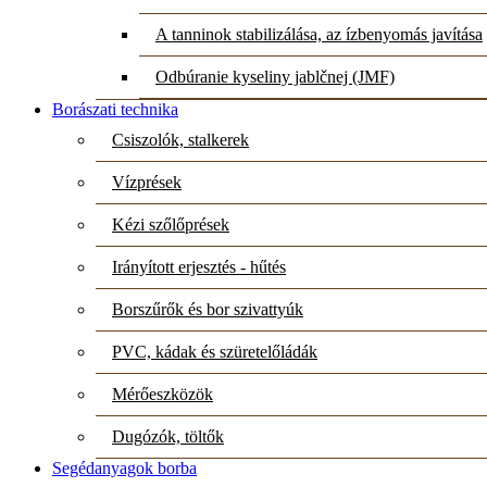
A tanninok stabilizálása, az ízbenyomás javítása
Odbúranie kyseliny jablčnej (JMF)
Borászati technika
Csiszolók, stalkerek
Vízprések
Kézi szőlőprések
Irányított erjesztés - hűtés
Borszűrők és bor szivattyúk
PVC, kádak és szüretelőládák
Mérőeszközök
Dugózók, töltők
Segédanyagok borba