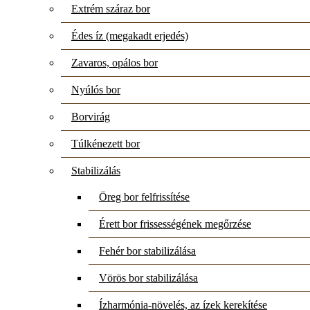
Extrém száraz bor
Édes íz (megakadt erjedés)
Zavaros, opálos bor
Nyúlós bor
Borvirág
Túlkénezett bor
Stabilizálás
Öreg bor felfrissítése
Érett bor frissességének megőrzése
Fehér bor stabilizálása
Vörös bor stabilizálása
Ízharmónia-növelés, az ízek kerekítése