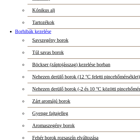
Kónikus alj
Tartozékok
Borhibák kezelése
Savszegény borok
Túl savas borok
Böckser (záptojásszag) kezelése borban
Nehezen derülő borok (12 °C feletti pincehőmérséklet)
Nehezen derülő borok (-2 és 10 °C közötti pincehőmér
Zárt aromájú borok
Gyenge fajtajelleg
Aromaszegény borok
Fehér borok rozsaszín elváltozása