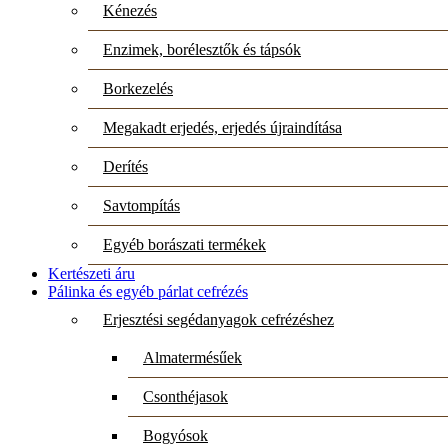
Kénezés
Enzimek, borélesztők és tápsók
Borkezelés
Megakadt erjedés, erjedés újraindítása
Derítés
Savtompítás
Egyéb borászati termékek
Kertészeti áru
Pálinka és egyéb párlat cefrézés
Erjesztési segédanyagok cefrézéshez
Almatermésűek
Csonthéjasok
Bogyósok