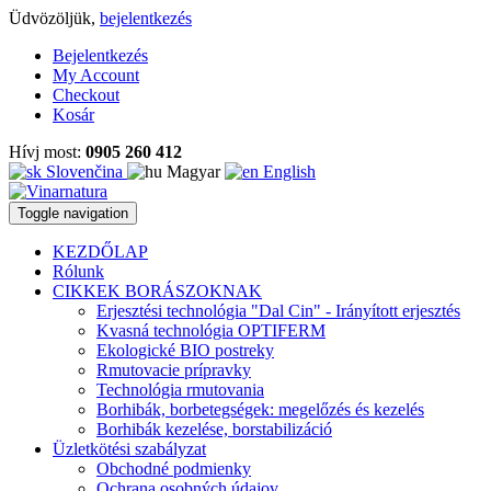
Üdvözöljük,
bejelentkezés
Bejelentkezés
My Account
Checkout
Kosár
Hívj most:
0905 260 412
Slovenčina
Magyar
English
Toggle navigation
KEZDŐLAP
Rólunk
CIKKEK BORÁSZOKNAK
Erjesztési technológia "Dal Cin" - Irányított erjesztés
Kvasná technológia OPTIFERM
Ekologické BIO postreky
Rmutovacie prípravky
Technológia rmutovania
Borhibák, borbetegségek: megelőzés és kezelés
Borhibák kezelése, borstabilizáció
Üzletkötési szabályzat
Obchodné podmienky
Ochrana osobných údajov