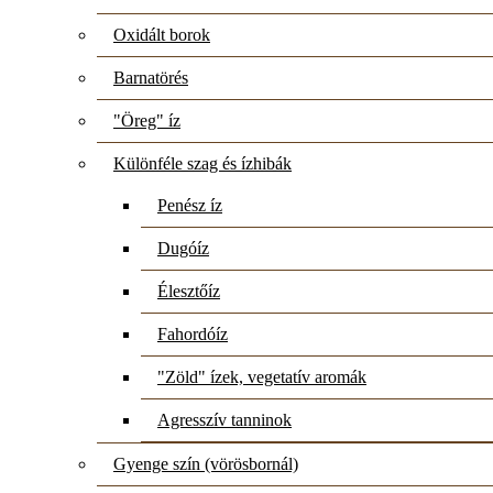
Oxidált borok
Barnatörés
"Öreg" íz
Különféle szag és ízhibák
Penész íz
Dugóíz
Élesztőíz
Fahordóíz
"Zöld" ízek, vegetatív aromák
Agresszív tanninok
Gyenge szín (vörösbornál)